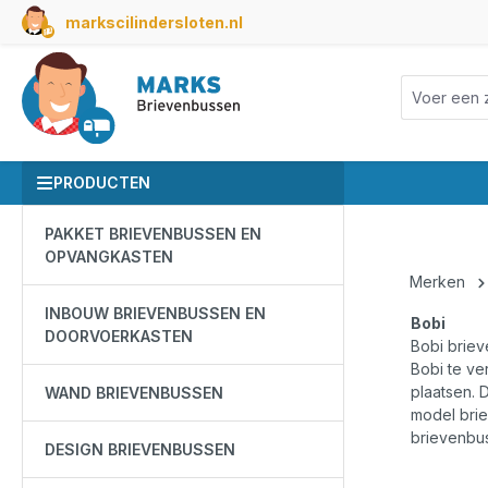
markscilindersloten.nl
search
Skip to main navigation
PRODUCTEN
PAKKET BRIEVENBUSSEN EN
OPVANGKASTEN
Merken
INBOUW BRIEVENBUSSEN EN
Bobi
DOORVOERKASTEN
Bobi briev
Bobi te ve
plaatsen. 
WAND BRIEVENBUSSEN
model brie
brievenbu
DESIGN BRIEVENBUSSEN