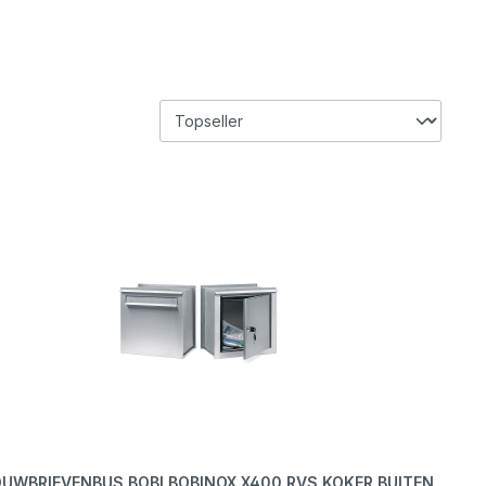
OUWBRIEVENBUS BOBI BOBINOX X400 RVS KOKER BUITEN