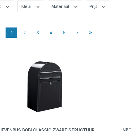
t
Kleur
Materiaal
Prijs
1
2
3
4
5
RIEVENBUS BOBI CLASSIC ZWART STRUCTUUR
INB